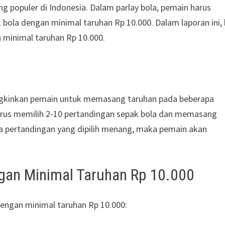
ang populer di Indonesia. Dalam parlay bola, pemain harus
ola dengan minimal taruhan Rp 10.000. Dalam laporan ini, 
n minimal taruhan Rp 10.000.
ungkinkan pemain untuk memasang taruhan pada beberapa
harus memilih 2-10 pertandingan sepak bola dan memasang
a pertandingan yang dipilih menang, maka pemain akan
ngan Minimal Taruhan Rp 10.000
dengan minimal taruhan Rp 10.000: