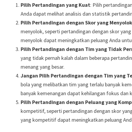
Pilih Pertandingan yang Kuat
: Pilih pertanding
Anda dapat melihat analisis dan statistik pertan
Pilih Pertandingan dengan Skor yang Menyolo
menyolok, seperti pertandingan dengan skor yang 
menyolok dapat meningkatkan peluang Anda unt
Pilih Pertandingan dengan Tim yang Tidak Pe
yang tidak pernah kalah dalam beberapa pertandin
menang yang besar.
Jangan Pilih Pertandingan dengan Tim yang 
bola yang melibatkan tim yang terlalu banyak kem
banyak kemenangan dapat kehilangan fokus dan k
Pilih Pertandingan dengan Peluang yang Kompe
kompetitif, seperti pertandingan dengan skor yan
yang kompetitif dapat meningkatkan peluang An