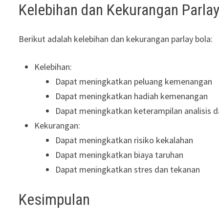
Kelebihan dan Kekurangan Parlay
Berikut adalah kelebihan dan kekurangan parlay bola:
Kelebihan:
Dapat meningkatkan peluang kemenangan
Dapat meningkatkan hadiah kemenangan
Dapat meningkatkan keterampilan analisis d
Kekurangan:
Dapat meningkatkan risiko kekalahan
Dapat meningkatkan biaya taruhan
Dapat meningkatkan stres dan tekanan
Kesimpulan