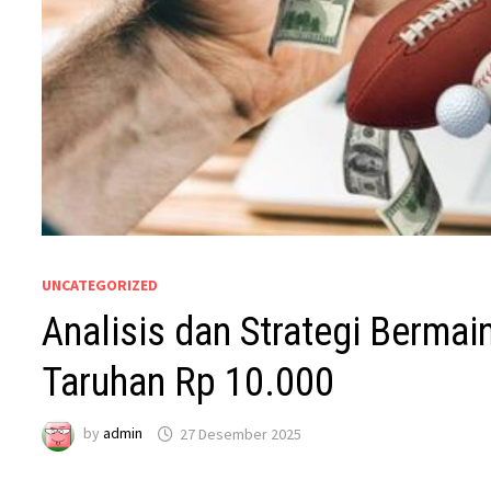
UNCATEGORIZED
Analisis dan Strategi Bermai
Taruhan Rp 10.000
by
admin
27 Desember 2025