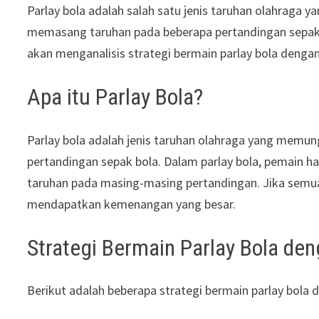
Parlay bola adalah salah satu jenis taruhan olahraga y
memasang taruhan pada beberapa pertandingan sepak b
akan menganalisis strategi bermain parlay bola denga
Apa itu Parlay Bola?
Parlay bola adalah jenis taruhan olahraga yang mem
pertandingan sepak bola. Dalam parlay bola, pemain 
taruhan pada masing-masing pertandingan. Jika semu
mendapatkan kemenangan yang besar.
Strategi Bermain Parlay Bola de
Berikut adalah beberapa strategi bermain parlay bola 