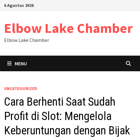
Skip
6 Agustus 2026
to
content
Elbow Lake Chamber
Elbow Lake Chamber
MENU
UNCATEGORIZED
Cara Berhenti Saat Sudah
Profit di Slot: Mengelola
Keberuntungan dengan Bijak